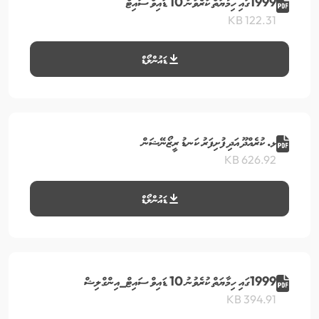
1999ގައި ހިމާޔަތް ކުރެވުނު 10 ޑައިވް ސައިޓް
122.31 KB
ޑައުންލޯޑް
ޅ. ކުރެއްދޫ އަދި ފުށިފަރު ކަނޑު ރީޒޯނޭޝަން
626.92 KB
ޑައުންލޯޑް
1999ގައި ހިމާޔަތް ކުރެވުނު 10 ޑައިވް ސައިޓް_އިންގްލިޝް
394.91 KB