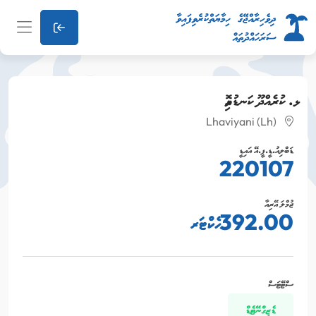
ޅ. ކުރެއްދޫ ކަނޑުއޮޅި
Lhaviyani (Lh)
ޑަބްލިއު.ޑީ.ޕީ.އޭ އައިޑީ
220107
ޖުމްލަ އޭރިއާ
392.00 ހެކްޓަރ
ސްޓޭޓަސް
ޑެޒިގްނޭޓެޑް