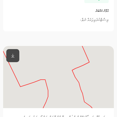
ގުޅޭނެ ނަންބަރު
ލިސްޓްކުރެވިފައެއް ނެތް.
މި ކަނޑުއޮޅީގައި 'އޯވަހޭންގްސް' އާއި, ސޮފްޓް ކޮރަލް, ވަށްބޯ މިޔަރު, އަދި އެކި