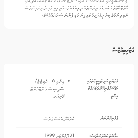
ބާވަތްބާވަތުގެ ކަނޑުގެ ދިރުންތައް ދިރިއުޅެއެވެ. އަދި މިއީ މުޅި ދުނިޔެއިންވެސް
ނެތިދިޔުމުގެ ބިރު ހީވެފައިވާ ވައިފިޔަ މަޑި ފެންނަ ސަރަހައްދެކެވެ.
އެޓްރިބިއުޓްސް
ޤުދުރަތީ އަދި ޠަބީޢީގޮތުގައި
ގިންތި 6 – ހެބިޓެޓް/
ރައްކައުތެރިކޮށް ދަމަހައްޓާ
ސްޕީސިސް މެނޭޖްމަންޓް
ގިންތި
އޭރިއަރ
އެހެނިހެން ނަން
ކުރެއްދޫ އެކްސްޕްރެސް
ހިމާޔަތް ކުރެވުނު ތާރީހު:
21 އޮކްޓޯބަރ 1999