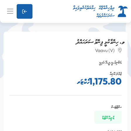
ވ. ހިންގާކުޅީ ފިނޮޅު ސަރަހައްދު
Vaavu (V)
ޑަބްލިއު.ޑީ.ޕީ.އޭ އައިޑީ
ޖުމްލަ އޭރިއާ
1,175.80 ހެކްޓަރ
ސްޓޭޓަސް
ޑެޒިގްނޭޓެޑް