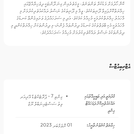
ކާނާ ހޯދުމަށް މަޑުކުރާ ތަންތަނެވެ. މީގެތެރެއިން ގިނަ ދޫންޏަކީ ދިވެހިރާއްޖޭގައި
ހިމާޔަތްކޮށްފައިވާ ދޫނިތަކެކެވެ. ވީމާ މި ދޫނިތަކުގެ ނަސްލު ރައްކައުތެރިކުރުމަށް މި
މާހައުލު ހިމާޔަތްކުރުމަކީ މުހިއްމު ކަމެކެވެ. އަދި މި ސަރަހައްދުގެ ވަށައިގެންވާ ކަނޑުގެ
މާހައުލަކީ އެކި ބާވަތްތަކުގެ ކަނޑުގެ ދިރުންތައް ފެންނަ، މި ދިރުންތަކަށް ހިމާޔަތްކަންދީ މި
ދިރުންތަކުގެ ނަސްލު ރައްކާތެރިކުރުމަށް މުހިއްމު ސަރަހައްދެކެވެ.
އެޓްރިބިއުޓްސް
ޤުދުރަތީ އަދި ޠަބީޢީގޮތުގައި
ގިންތި 7 - ޕްރޮޓެކްޓެޑް އޭރިއަރ
ރައްކައުތެރިކޮށް ދަމަހައްޓާ
ވިތު ސަސްޓެއިނަބްލް ޔޫޒް
ގިންތި
ހިމާޔަތް ކުރެވުނު ތާރީހު:
01 ނޮވެމްބަރ 2023