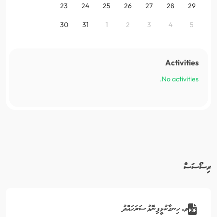
23
24
25
26
27
28
29
30
31
1
2
3
4
5
Activities
No activities.
ރިސޯސަސް
ވ. ހިނގާކުޅީފިނޮޅު ސަރަހައްދު