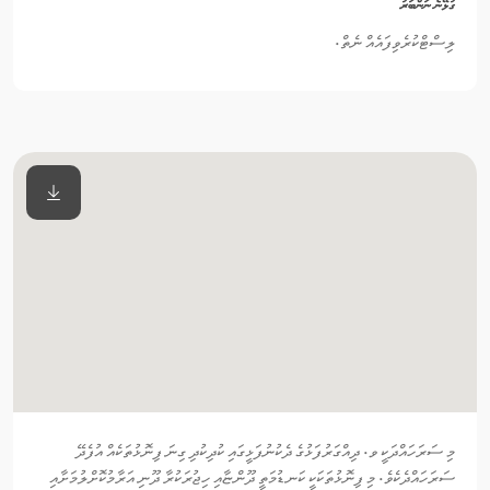
ގުޅޭނެ ނަންބަރު
ލިސްޓްކުރެވިފައެއް ނެތް.
މި ސަރަހައްދަކީ ވ. ދިއްގަރުފަޅުގެ ދެކުނުފަޅީގައި ކުދިކުދި ގިނަ ފިނޮޅުތަކެއް އުފެދޭ
ސަރަހައްދެކެވެ. މި ފިނޮޅުތަކަކީ ކަނޑުމަތީ ދޫންޏާއި ހިޖުރަކުރާ ދޫނި އަރާމުކޮށްލުމަށާއި