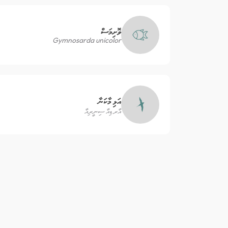
ވޮށިމަސް
Gymnosarda unicolor
އަޅި މާކަނާ
އާރޑިއާ ސިނީރިއާ