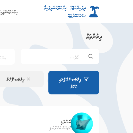
ހިމާޔަތްކުރެވިފައ
ދިރުންތައް
ފިލްޓަރސް އެޕްލައި
ފިލްޓަރސް ފުހެލާ
ކޮށްލާ
އެންމަޑި
މޮބިޔުލާ އަލްފްރެޑީ