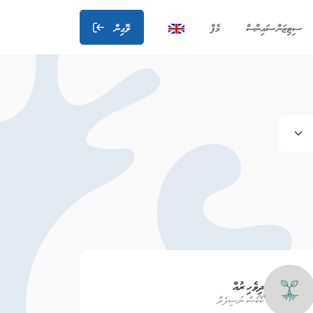
ސިޓިޒަން ސައިންސް
މެޕް
ލޮގިން
ދިވެހި ރުއް
ކޯކޯސް ނުސިފެރާ