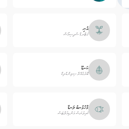
އުނި
ގެޓާރޑާ ސްޕިސިއޯސާ
ކަނޑޫ
ބޮރުގުއޭރާ ސިލިންޑްރިކާ
މާހުޅުނބު ލަނޑާ
ކެއިލުނަސް އަންޑިއުލާޓަސް