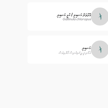
އޮޅުވަލު ކަނބިލި / ކުޅީ ކަނބިލި
Gallinula chloropus
ކަނބިލި
އަމޯރިނީ ފީނަކިޔުރިސް މޯލްޑިވަސް