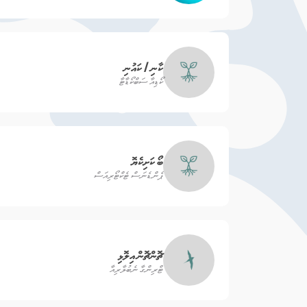
ކާނި / ކައުނި
ކޯޑިއާ ސަބްކޯޑާޓާ
ބޯ ކަށިކެޔޮ
ޕެންޑެނަސް ޓެކްޓޯރިއަސް
ޗޮންޗޮން އިލޮޅި
ޓްރިންގާ ނެބުލާރިއާ