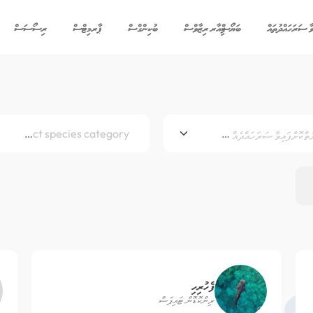
ިވާ ސަރަހައްދުތައް
ބަޔޯސްފިއާރ ރިޒާވްސް
ބުކިންގްސް
ޕާރމިޓްސް
ރިސޯސަސް
ހިމާޔަތްކޮށްފައިވާ ސަރަހައްދެއް ސެލެކްޓްކުރޭ
Select species category
ފެހުރިހި
ރިންކޮޑޮން ޓައިޕަސް