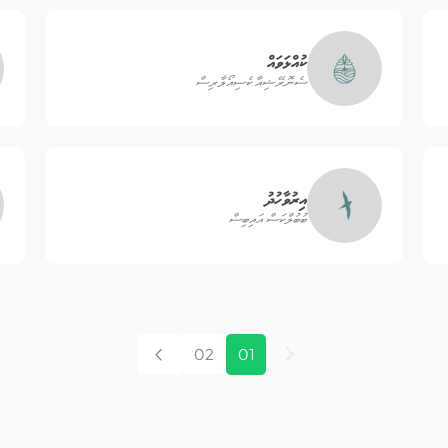
ކުއްޅަވައް
ސެނޮރޭޝިއާ ކެސިއޯލާރިސް
އިރުވާހުދު
ބުބުލްކަސް އައިބިސް
02
01