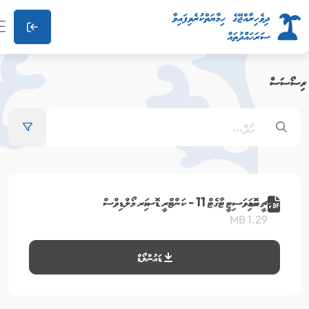
ަސް
އައިޗީ ބައޮޑައިވަސިޓީ ޓާގެޓް 11 - ކަންޓްރީ ޑޮސިއަރ މޯލްޑިވްސް
1.29 MB
ޑައުންލޯޑް