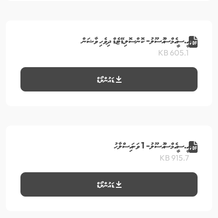
އޯ.އީ.ސީ.އެމްސް އުސޫލު- ކޮންސޮލިޑޭޓެޑް ދިވެހި ވާޝަން
605.1 KB
ޑައުންލޯޑް
އޯ.އީ.ސީ.އެމްސް އުސޫލު- 1 ވަނަ އިސްލާހު
915.7 KB
ޑައުންލޯޑް