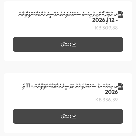
ލ. މާބައިދޫ ކޯރު އަދި ފުށިކަނޑު ސަރަހައްދުގެ އިރުތު ތަފްސީލު މުރާޖަޢާކޮށްފައިވާ އިއުލާން
- 12 މެއި 2026
309.88 KB
ޑައުންލޯޑް
ވ. މިޔަރުކަނޑު ސަރަހައްދުގެ އިރުތު ތަފްސީލު މުރާޖަޢާކޮށްފައިވާ އިއުލާން - 11 މެއި
2026
336.39 KB
ޑައުންލޯޑް