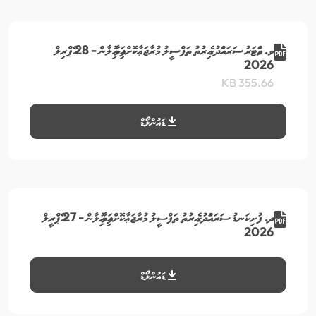
ވ. ވައްޓަރު ސަރަހައްދުގެ އިރުތު ތަފްސީލު މުރާޖަޢާކޮށްފައިވާ އިއުލާން - 28 އޭޕްރިލް
2026
355.66 KB
ޑައުންލޯޑް
ދ. ފުށިކަނޑު ސަރަހައްދުގެ އިރުތު ތަފްސީލު މުރާޖަޢާކޮށްފައިވާ އިއުލާން - 27 އޭޕްރީލް
2026
ޑައުންލޯޑް