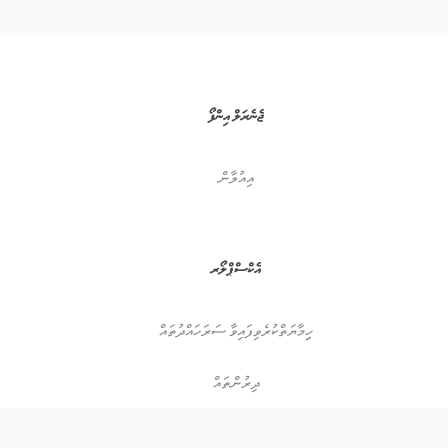
ޖެނެރަލް އިންފޯ
އިއުލާން
އެކްސްޕްލޯރ
ހިިމާޔަތްކުރެވިފައިވާ ސަރަހައްދުތައް
ދިރުންތައް
ސިޓިޒަން ސައިންސް