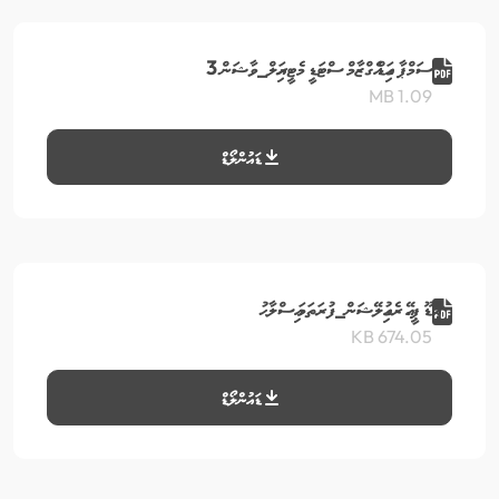
ސަމްޕާ ގައިޑް އެގްޒާމް ސްޓަޑީ މެޓީރިއަލް_ވާޝަން 3
1.09 MB
ޑައުންލޯޑް
އައްޑޫ ޕީ.އޭ ރެގިއުލޭޝަން_ފުރަތަމަ އިސްލާޙު
674.05 KB
ޑައުންލޯޑް