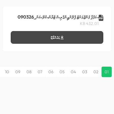
ސަމްޕާ މެނޭޖްމަންޓް ޕްލޭން_އިންގްލިޝް ޓްރާންސްލޭޝަން_090326
432.01 KB
ޑައުންލޯޑް
10
09
08
07
06
05
04
03
02