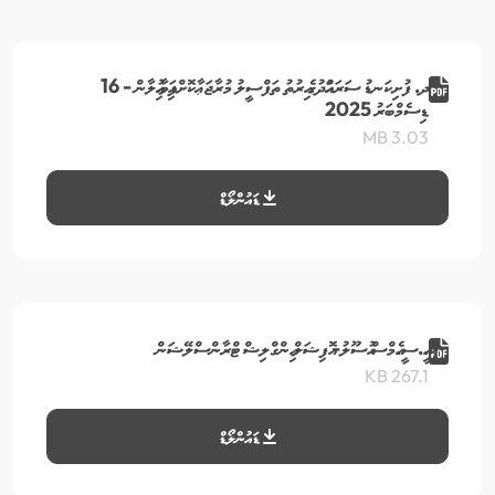
ދ. ފުށިކަނޑު ސަރަހައްދުގެ އިރުތު ތަފްސީލު މުރާޖަޢާކޮށްފައިވާ އިއުލާން - 16
ޑިސެމްބަރު 2025
3.03 MB
ޑައުންލޯޑް
އޯ.އީ.ސީ.އެމްސް އުސޫލު- އޮފިޝަލް އިންގްލިޝް ޓްރާންސްލޭޝަން
267.1 KB
ޑައުންލޯޑް